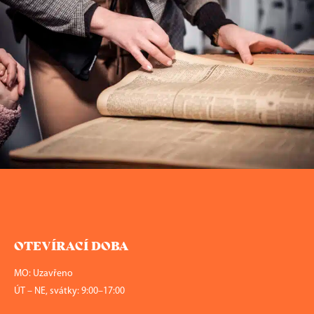
OTEVÍRACÍ DOBA
MO: Uzavřeno
ÚT – NE, svátky: 9:00–17:00