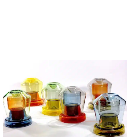
25.07.26
-
18.10.26
FORM FOLLOWS F… DÍLA ZE SKLÁŘSKÉ
DÍLNY CORNELIUSE RÉERA
KABINET