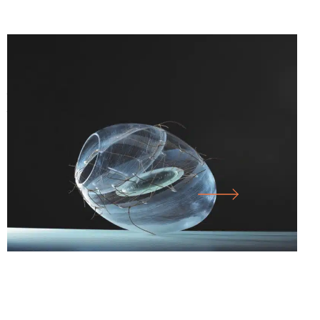
25.07.26
-
10.01.27
SICHTBAR – SDRUŽENÍ SKLÁŘSKÝCH
UMĚLCŮ SEVERNÍHO PORÝNÍ-
VESTFÁLSKA E.V.
VELKÝ SÁL