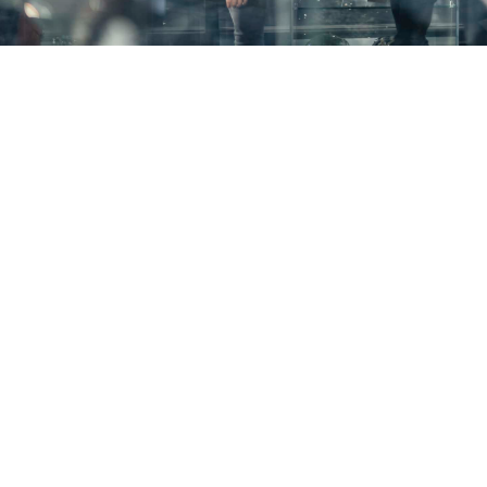
AKTUÁLNÍ
VÝSTAVY
Ve sklářském muzeu Frauenau