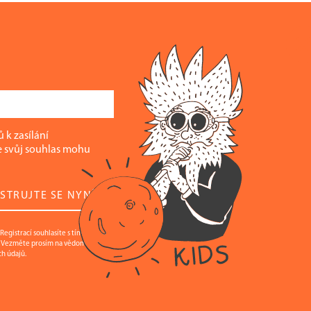
 k zasílání
e svůj souhlas mohu
STRUJTE SE NYNÍ
egistrací souhlasíte s tím, že údaje,
. Vezměte prosím na vědomí také
h údajů.