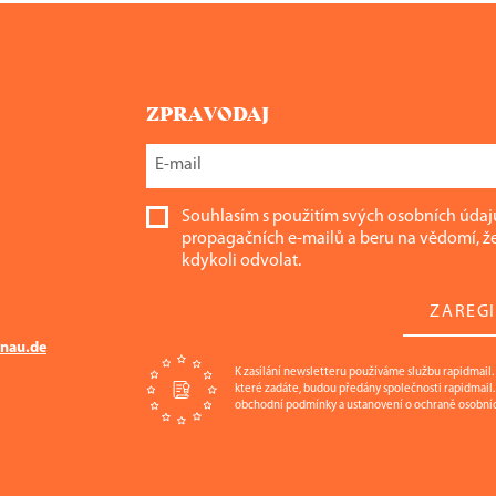
ZPRAVODAJ
Souhlasím s použitím svých osobních údajů
propagačních e-mailů a beru na vědomí, ž
kdykoli odvolat.
ZAREGI
nau.de
K zasílání newsletteru používáme službu rapidmail. R
které zadáte, budou předány společnosti rapidmail
obchodní podmínky a ustanovení o ochraně osobníc