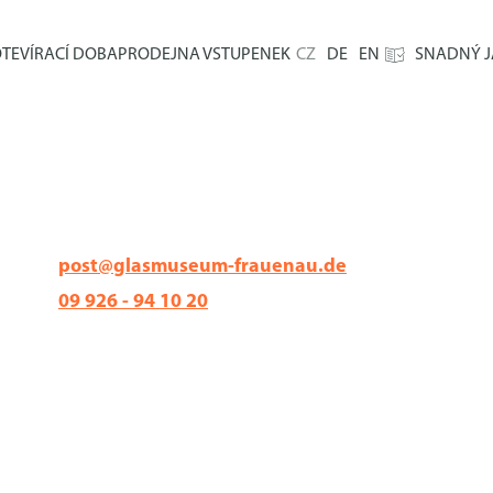
TEVÍRACÍ DOBA
PRODEJNA VSTUPENEK
CZ
DE
EN
SNADNÝ J
post@glasmuseum-frauenau.de
09 926 - 94 10 20