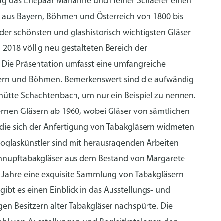
rug das Ehepaar Marianne und Heiner Schaefer einen
 aus Bayern, Böhmen und Österreich von 1800 bis
r schönsten und glashistorisch wichtigsten Gläser
2018 völlig neu gestalteten Bereich der
ie Präsentation umfasst eine umfangreiche
ayern und Böhmen. Bemerkenswert sind die aufwändig
hütte Schachtenbach, um nur ein Beispiel zu nennen.
ernen Gläsern ab 1960, wobei Gläser von sämtlichen
die sich der Anfertigung von Tabakgläsern widmeten
oglaskünstler sind mit herausragenden Arbeiten
chnupftabakgläser aus dem Bestand von Margarete
e Jahre eine exquisite Sammlung von Tabakgläsern
bt es einen Einblick in das Ausstellungs- und
en Besitzern alter Tabakgläser nachspürte. Die