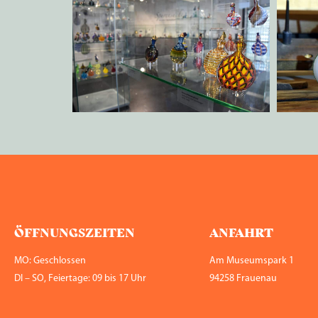
ÖFFNUNGS­ZEITEN
ANFAHRT
MO: Geschlossen
Am Museumspark 1
DI – SO, Feiertage: 09 bis 17 Uhr
94258 Frauenau