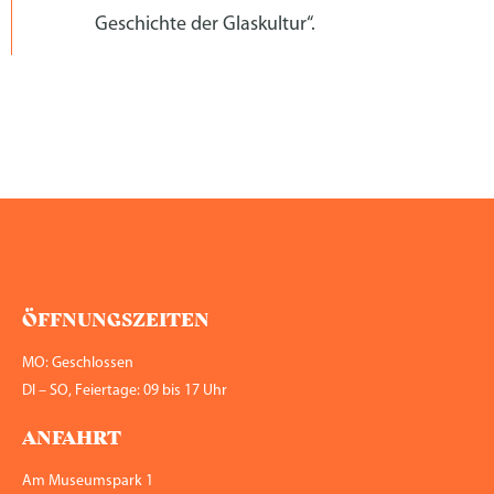
Geschichte der Glaskultur“.
ÖFFNUNGS­ZEITEN
MO: Geschlossen
DI – SO, Feiertage: 09 bis 17 Uhr
ANFAHRT
Am Museumspark 1