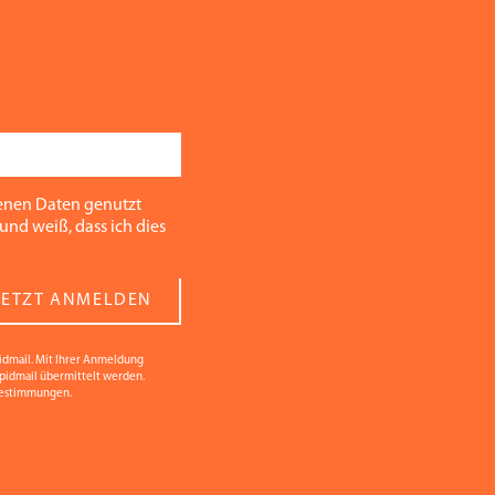
enen Daten genutzt
und weiß, dass ich dies
JETZT ANMELDEN
idmail. Mit Ihrer Anmeldung
apidmail übermittelt werden.
bestimmungen.