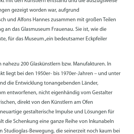
akt mit den Künstlern entstand und die auszugsweise
ungen gezeigt worden war, aufgrund
isch und Alfons Hannes zusammen mit großen Teilen
ng an das Glasmuseum Frauenau. Sie ist, wie die
kte, für das Museum „ein bedeutsamer Eckpfeiler
 nahezu 200 Glaskünstlern bzw. Manufakturen. In
kt liegt bei den 1950er- bis 1970er-Jahren – und unter
und die Entwicklung tonangebenden Länder,
 vom entworfenen, nicht eigenhändig vom Gestalter
rischen, direkt von den Künstlern am Ofen
neuartige gestalterische Impulse und Lösungen für
lt die Schenkung eine ganze Reihe von Inkunabeln
en Studioglas-Bewegung, die seinerzeit noch kaum bei