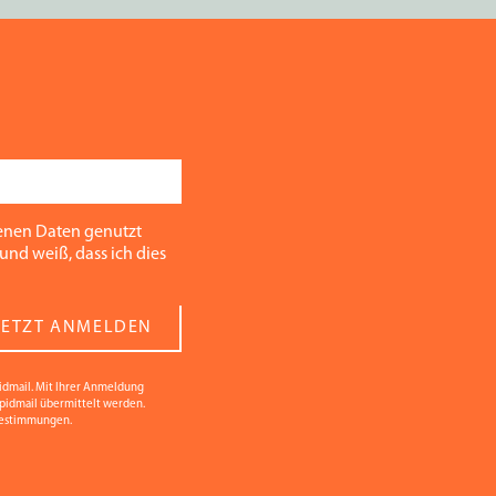
enen Daten genutzt
und weiß, dass ich dies
JETZT ANMELDEN
idmail. Mit Ihrer Anmeldung
apidmail übermittelt werden.
bestimmungen.